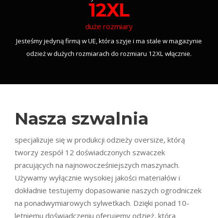
12XL
duże rozmiary
Jesteśmy jedyną firmą w UE, która szyje i ma stale w magazynie
odzież w dużych rozmiarach do rozmiaru 12XL włącznie.
Nasza szwalnia
specjalizuje się w produkcji odzieży oversize, którą
tworzy zespół 12 doświadczonych szwaczek
pracujących na najnowocześniejszych maszynach.
Używamy wyłącznie wysokiej jakości materiałów i
dokładnie testujemy dopasowanie naszych ogrodniczek
na ponadwymiarowych sylwetkach. Dzięki ponad 10-
letniemu doświadczeniu oferujemy odzież, która