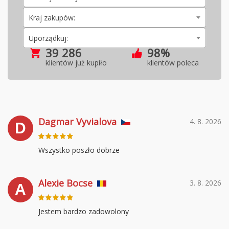
Kraj zakupów:
Uporządkuj:
39 286
98%
klientów już kupiło
klientów poleca
Dagmar Vyvialova
4. 8. 2026
D
Wszystko poszło dobrze
Alexie Bocse
3. 8. 2026
A
Jestem bardzo zadowolony