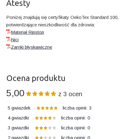
Atesty
Poniżej znajdują się certyfikaty OekoTex Standard 100,
potwierdzające nieszkodliwość dla zdrowia:
Materiał Ripstop
Nici
Zamki błyskawiczne
Ocena produktu
5,00
z
3
ocen
5 gwiazdek
liczba opinii:
3
4 gwiazdki
liczba opinii:
0
3 gwiazdki
liczba opinii:
0
2 gwiazdki
liczba opinii:
0