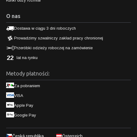
Kurtki duży rozmiar
O nas
Dostawa w ciągu 3 dni roboczych
Prowadzimy szwalniczy zakład pracy chronionej
Przeróbki odzieży roboczej na zamówienie
22
lat na rynku
Metody płatności:
Za pobraniem
VISA
Apple Pay
Google Pay
Česká republika
Österreich