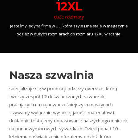
12XL
duże rozmiary
Jesteśmy jedyną firmą w UE, która szyje i ma stale w magazynie
odzież w dużych rozmiarach do rozmiaru 12XL włącznie.
Nasza szwalnia
specjalizuje się w produkcji odzieży oversize, którą
tworzy zespół 12 doświadczonych szwaczek
pracujących na najnowocześniejszych maszynach.
Używamy wyłącznie wysokiej jakości materiałów i
dokładnie testujemy dopasowanie naszych ogrodniczek
na ponadwymiarowych sylwetkach. Dzięki ponad 10-
letniemu doświadczeniu oferujemy odzież, która