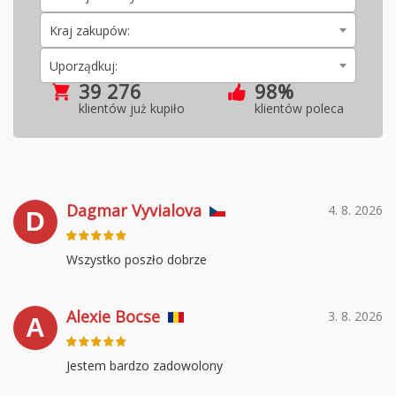
Kraj zakupów:
Uporządkuj:
39 276
98%
klientów już kupiło
klientów poleca
Dagmar Vyvialova
4. 8. 2026
D
Wszystko poszło dobrze
Alexie Bocse
3. 8. 2026
A
Jestem bardzo zadowolony