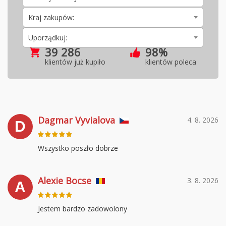
Kraj zakupów:
Uporządkuj:
39 286
98%
klientów już kupiło
klientów poleca
Dagmar Vyvialova
4. 8. 2026
D
Wszystko poszło dobrze
Alexie Bocse
3. 8. 2026
A
Jestem bardzo zadowolony