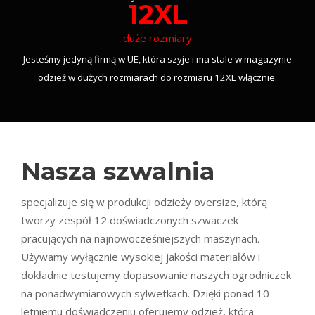
12XL
duże rozmiary
Jesteśmy jedyną firmą w UE, która szyje i ma stale w magazynie
odzież w dużych rozmiarach do rozmiaru 12XL włącznie.
Nasza szwalnia
specjalizuje się w produkcji odzieży oversize, którą
tworzy zespół 12 doświadczonych szwaczek
pracujących na najnowocześniejszych maszynach.
Używamy wyłącznie wysokiej jakości materiałów i
dokładnie testujemy dopasowanie naszych ogrodniczek
na ponadwymiarowych sylwetkach. Dzięki ponad 10-
letniemu doświadczeniu oferujemy odzież, która