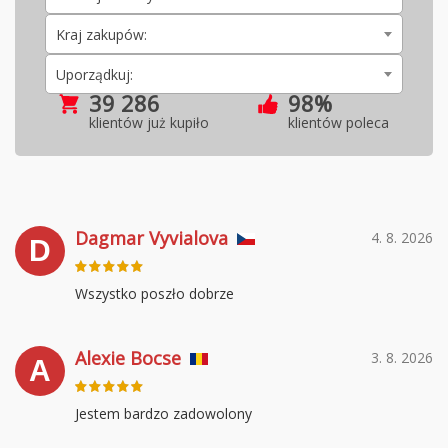
Kraj zakupów:
Uporządkuj:
39 286
98%
klientów już kupiło
klientów poleca
Dagmar Vyvialova
4. 8. 2026
D
Wszystko poszło dobrze
Alexie Bocse
3. 8. 2026
A
Jestem bardzo zadowolony