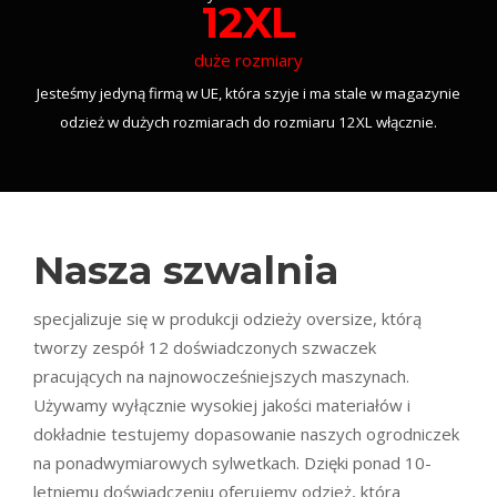
12XL
duże rozmiary
Jesteśmy jedyną firmą w UE, która szyje i ma stale w magazynie
odzież w dużych rozmiarach do rozmiaru 12XL włącznie.
Nasza szwalnia
specjalizuje się w produkcji odzieży oversize, którą
tworzy zespół 12 doświadczonych szwaczek
pracujących na najnowocześniejszych maszynach.
Używamy wyłącznie wysokiej jakości materiałów i
dokładnie testujemy dopasowanie naszych ogrodniczek
na ponadwymiarowych sylwetkach. Dzięki ponad 10-
letniemu doświadczeniu oferujemy odzież, która