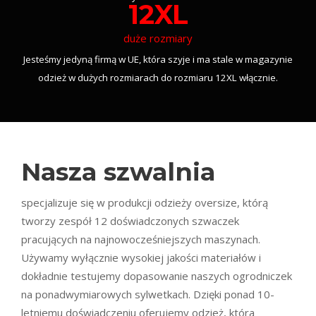
12XL
duże rozmiary
Jesteśmy jedyną firmą w UE, która szyje i ma stale w magazynie
odzież w dużych rozmiarach do rozmiaru 12XL włącznie.
Nasza szwalnia
specjalizuje się w produkcji odzieży oversize, którą
tworzy zespół 12 doświadczonych szwaczek
pracujących na najnowocześniejszych maszynach.
Używamy wyłącznie wysokiej jakości materiałów i
dokładnie testujemy dopasowanie naszych ogrodniczek
na ponadwymiarowych sylwetkach. Dzięki ponad 10-
letniemu doświadczeniu oferujemy odzież, która