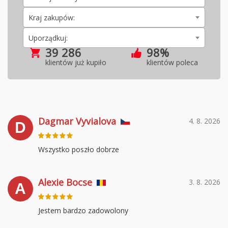
Kraj zakupów:
Uporządkuj:
39 286
98%
klientów już kupiło
klientów poleca
Dagmar Vyvialova
4. 8. 2026
D
Wszystko poszło dobrze
Alexie Bocse
3. 8. 2026
A
Jestem bardzo zadowolony