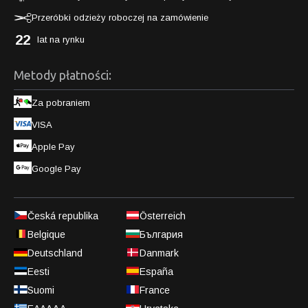
Przeróbki odzieży roboczej na zamówienie
22
lat na rynku
Metody płatności:
Za pobraniem
VISA
Apple Pay
Google Pay
Česká republika
Österreich
Belgique
България
Deutschland
Danmark
Eesti
España
Suomi
France